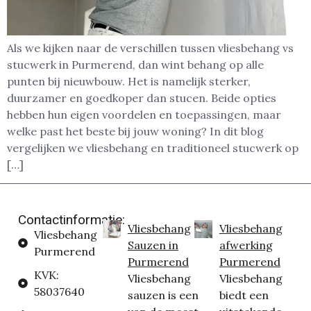
Als we kijken naar de verschillen tussen vliesbehang vs
stucwerk in Purmerend, dan wint behang op alle
punten bij nieuwbouw. Het is namelijk sterker,
duurzamer en goedkoper dan stucen. Beide opties
hebben hun eigen voordelen en toepassingen, maar
welke past het beste bij jouw woning? In dit blog
vergelijken we vliesbehang en traditioneel stucwerk op
[…]
Contactinformatie:
Vliesbehang
Vliesbehang
Vliesbehang
Sauzen in
afwerking
Purmerend
Purmerend
Purmerend
KVK:
Vliesbehang
Vliesbehang
58037640
sauzen is een
biedt een