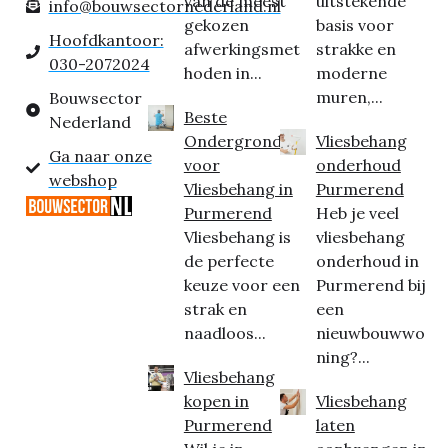
van de meest
uitstekende
info@bouwsectornederland.nl
gekozen
basis voor
Hoofdkantoor:
afwerkingsmet
strakke en
030-2072024
hoden in...
moderne
muren,...
Bouwsector
Beste
Nederland
Ondergrond
Vliesbehang
Ga naar onze
voor
onderhoud
webshop
Vliesbehang in
Purmerend
Purmerend
Heb je veel
Vliesbehang is
vliesbehang
de perfecte
onderhoud in
keuze voor een
Purmerend bij
strak en
een
naadloos...
nieuwbouwwo
ning?...
Vliesbehang
kopen in
Vliesbehang
Purmerend
laten