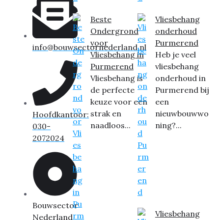
Beste
Vliesbehang
Ondergrond
onderhoud
voor
Purmerend
info@bouwsectornederland.nl
Vliesbehang in
Heb je veel
Purmerend
vliesbehang
Vliesbehang is
onderhoud in
de perfecte
Purmerend bij
keuze voor een
een
strak en
nieuwbouwwo
Hoofdkantoor:
naadloos...
ning?...
030-
2072024
Bouwsector
Vliesbehang
Nederland