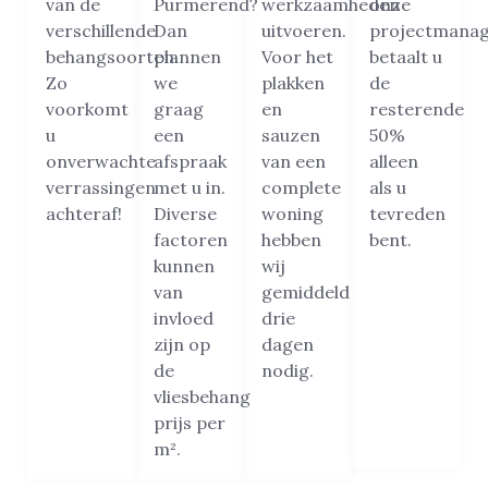
van de
Purmerend?
werkzaamheden
onze
verschillende
Dan
uitvoeren.
projectmanag
behangsoorten.
plannen
Voor het
betaalt u
Zo
we
plakken
de
voorkomt
graag
en
resterende
u
een
sauzen
50%
onverwachte
afspraak
van een
alleen
verrassingen
met u in.
complete
als u
achteraf!
Diverse
woning
tevreden
factoren
hebben
bent.
kunnen
wij
van
gemiddeld
invloed
drie
zijn op
dagen
de
nodig.
vliesbehang
prijs per
m².