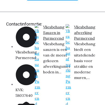
Contactinformatie:
Vliesbehang
Vliesbehang
Sauzen in
afwerking
Purmerend
Purmerend
Vliesbehang
Vliesbehang
sauzen is een
biedt een
Vliesbehang
van de meest
uitstekende
Purmerend
gekozen
basis voor
afwerkingsmet
strakke en
hoden in...
moderne
muren,...
KVK:
58037640