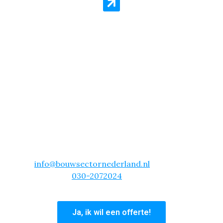
Vliesbehang Aanbieding
Purmerend – All-in Pakket voor
Slechts €16,99 per m²!
Wil je vliesbehang laten aanbrengen in Purmerend?
Dan is onze actie echt iets voor jou! Voor slechts
€16.99 per vierkante meter, schuren, behangen en
sauzen wij je complete woning. Dit is inclusief alle
materialen!
Kies voor gemak en vakmanschap. Neem vandaag
nog contact met ons op en laat je woning in
Purmerend transformeren met vliesbehang! Mail
info@bouwsectornederland.nl
of bel ons
hoofdkantoor
030-2072024
en profiteer van deze
unieke aanbieding.
Ja, ik wil een offerte!