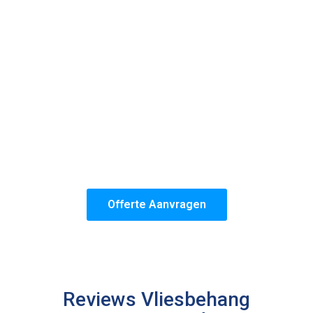
hoogste kwaliteit te leveren.
Bij ons kies je niet alleen voor jarenlange ervaring,
maar ook voor de zekerheid van een perfect
resultaat.
Jouw tevredenheid staat bij onze behangers
altijd voorop!
Het team van Vliesbehang Purmerend is zes dagen
per week beschikbaar en staat ook klaar voor
spoedklussen. Maak dus snel gebruik van onze
tijdelijke vliesbehang aanbieding in Purmerend!
Offerte Aanvragen
Reviews Vliesbehang