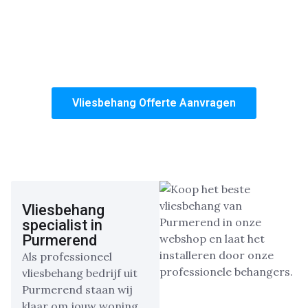
Of het nu gaat om een enkele kamer of een volledige
woning, wij bieden een duurzame oplossing die
jarenlang mooi blijft. Kies voor onze ervaring,
kwaliteit en de zekerheid van een perfect afgewerkte
woning.
Vliesbehang Offerte Aanvragen
Vliesbehang
specialist in
Purmerend
Als professioneel
vliesbehang bedrijf uit
Purmerend staan wij
klaar om jouw woning