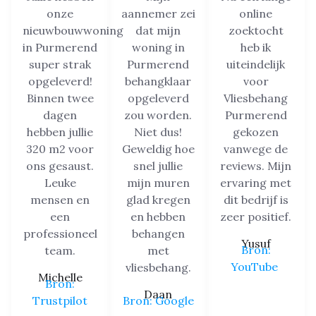
onze
aannemer zei
online
nieuwbouwwoning
dat mijn
zoektocht
in Purmerend
woning in
heb ik
super strak
Purmerend
uiteindelijk
opgeleverd!
behangklaar
voor
Binnen twee
opgeleverd
Vliesbehang
dagen
zou worden.
Purmerend
hebben jullie
Niet dus!
gekozen
320 m2 voor
Geweldig hoe
vanwege de
ons gesaust.
snel jullie
reviews. Mijn
Leuke
mijn muren
ervaring met
mensen en
glad kregen
dit bedrijf is
een
en hebben
zeer positief.
professioneel
behangen
Yusuf
Bron:
team.
met
YouTube
vliesbehang.
Michelle
Bron:
Daan
Trustpilot
Bron: Google