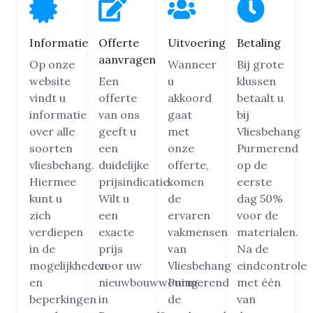
Informatie
Offerte
Uitvoering
Betaling
aanvragen
Op onze
Wanneer
Bij grote
website
Een
u
klussen
vindt u
offerte
akkoord
betaalt u
informatie
van ons
gaat
bij
over alle
geeft u
met
Vliesbehang
soorten
een
onze
Purmerend
vliesbehang.
duidelijke
offerte,
op de
Hiermee
prijsindicatie.
komen
eerste
kunt u
Wilt u
de
dag 50%
zich
een
ervaren
voor de
verdiepen
exacte
vakmensen
materialen.
in de
prijs
van
Na de
mogelijkheden
voor uw
Vliesbehang
eindcontrole
en
nieuwbouwwoning
Purmerend
met één
beperkingen
in
de
van