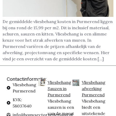
De gemiddelde vliesbehang kosten in Purmerend liggen
bij ons rond de 15,99 per m2. Dit is inclusief materiaal,
schuren, sauzen en kitten. Vliesbehang is een slimme
keuze voor het strak afwerken van muren. In
Purmerend variëren de prijzen afhankelijk van de
afwerking, projectomvang en specifieke wensen. Hier
vind je een overzicht van de gemiddelde kosten […]
Contactinformatie:
Vliesbehang
Vliesbehang
Vliesbehang
Sauzen in
afwerking
Purmerend
Purmerend
Purmerend
KVK:
Vliesbehang
Vliesbehang
58037640
sauzen is een
biedt een
van de meest
uitstekende
info@bouwsectornederland.nl