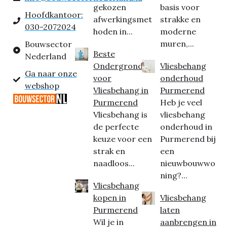
gekozen
basis voor
Hoofdkantoor:
afwerkingsmet
strakke en
030-2072024
hoden in...
moderne
muren,...
Bouwsector
Beste
Nederland
Ondergrond
Vliesbehang
Ga naar onze
voor
onderhoud
webshop
Vliesbehang in
Purmerend
Purmerend
Heb je veel
Vliesbehang is
vliesbehang
de perfecte
onderhoud in
keuze voor een
Purmerend bij
strak en
een
naadloos...
nieuwbouwwo
ning?...
Vliesbehang
kopen in
Vliesbehang
Purmerend
laten
Wil je in
aanbrengen in