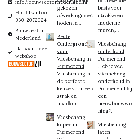
van de meest
uitstekende
info@bouwsectornederland.nl
gekozen
basis voor
Hoofdkantoor:
afwerkingsmet
strakke en
030-2072024
hoden in...
moderne
muren,...
Bouwsector
Beste
Nederland
Ondergrond
Vliesbehang
Ga naar onze
voor
onderhoud
webshop
Vliesbehang in
Purmerend
Purmerend
Heb je veel
Vliesbehang is
vliesbehang
de perfecte
onderhoud in
keuze voor een
Purmerend bij
strak en
een
naadloos...
nieuwbouwwo
ning?...
Vliesbehang
kopen in
Vliesbehang
Purmerend
laten