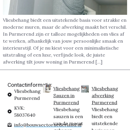
Vliesbehang biedt een uitstekende basis voor strakke en
moderne muren, maar de afwerking maakt het verschil.
In Purmerend zijn er talloze mogelijkheden om vlies af
te werken, afhankelijk van jouw persoonlijke smaak en
interieurstijl. Of je nu kiest voor een minimalistische
uitstraling of een luxe, verfijnde look, de juiste
afwerking tilt jouw woning in Purmerend […]
Contactinformatie:
Vliesbehang
Vliesbehang
Vliesbehang
Sauzen in
afwerking
Purmerend
Purmerend
Purmerend
KVK:
Vliesbehang
Vliesbehang
58037640
sauzen is een
biedt een
van de meest
uitstekende
info@bouwsectornederland.nl