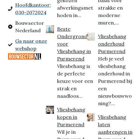
gekozen
basis voor
Hoofdkantoor:
afwerkingsmet
strakke en
030-2072024
hoden in...
moderne
muren,...
Bouwsector
Beste
Nederland
Ondergrond
Vliesbehang
Ga naar onze
voor
onderhoud
webshop
Vliesbehang in
Purmerend
Purmerend
Heb je veel
Vliesbehang is
vliesbehang
de perfecte
onderhoud in
keuze voor een
Purmerend bij
strak en
een
naadloos...
nieuwbouwwo
ning?...
Vliesbehang
kopen in
Vliesbehang
Purmerend
laten
Wil je in
aanbrengen in