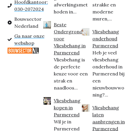
Hoofdkantoor:
afwerkingsmet
strakke en
030-2072024
hoden in...
moderne
muren,...
Bouwsector
Beste
Nederland
Ondergrond
Vliesbehang
Ga naar onze
voor
onderhoud
webshop
Vliesbehang in
Purmerend
Purmerend
Heb je veel
Vliesbehang is
vliesbehang
de perfecte
onderhoud in
keuze voor een
Purmerend bij
strak en
een
naadloos...
nieuwbouwwo
ning?...
Vliesbehang
kopen in
Vliesbehang
Purmerend
laten
Wil je in
aanbrengen in
Purmerend
Purmerend