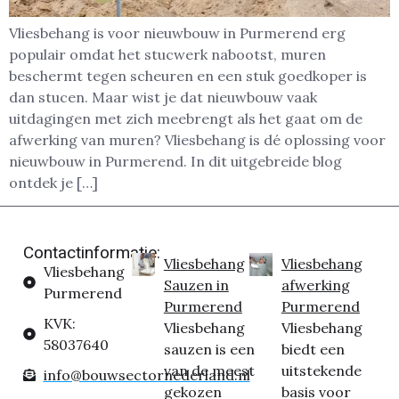
Vliesbehang is voor nieuwbouw in Purmerend erg
populair omdat het stucwerk nabootst, muren
beschermt tegen scheuren en een stuk goedkoper is
dan stucen. Maar wist je dat nieuwbouw vaak
uitdagingen met zich meebrengt als het gaat om de
afwerking van muren? Vliesbehang is dé oplossing voor
nieuwbouw in Purmerend. In dit uitgebreide blog
ontdek je […]
Contactinformatie:
Vliesbehang
Vliesbehang
Vliesbehang
Sauzen in
afwerking
Purmerend
Purmerend
Purmerend
KVK:
Vliesbehang
Vliesbehang
58037640
sauzen is een
biedt een
van de meest
uitstekende
info@bouwsectornederland.nl
gekozen
basis voor