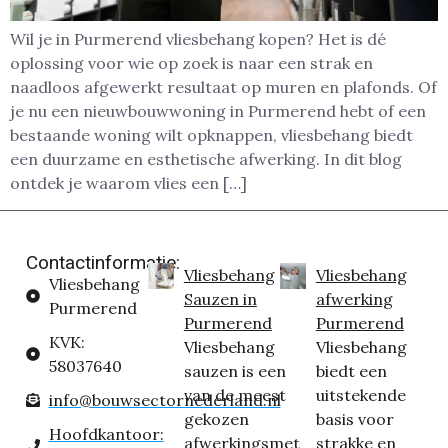
Wil je in Purmerend vliesbehang kopen? Het is dé
oplossing voor wie op zoek is naar een strak en
naadloos afgewerkt resultaat op muren en plafonds. Of
je nu een nieuwbouwwoning in Purmerend hebt of een
bestaande woning wilt opknappen, vliesbehang biedt
een duurzame en esthetische afwerking. In dit blog
ontdek je waarom vlies een […]
Contactinformatie:
Vliesbehang
Vliesbehang
Vliesbehang
Sauzen in
afwerking
Purmerend
Purmerend
Purmerend
KVK:
Vliesbehang
Vliesbehang
58037640
sauzen is een
biedt een
van de meest
uitstekende
info@bouwsectornederland.nl
gekozen
basis voor
Hoofdkantoor:
afwerkingsmet
strakke en