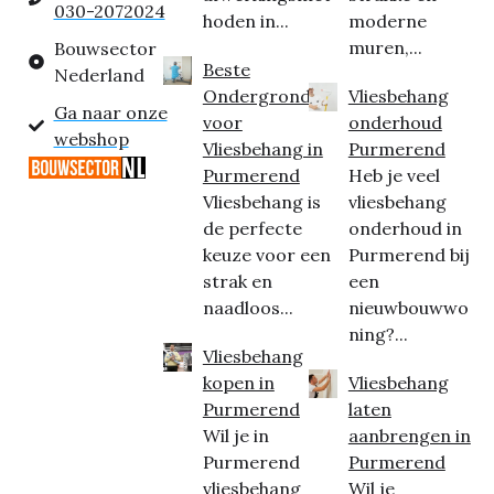
030-2072024
hoden in...
moderne
muren,...
Bouwsector
Beste
Nederland
Ondergrond
Vliesbehang
Ga naar onze
voor
onderhoud
webshop
Vliesbehang in
Purmerend
Purmerend
Heb je veel
Vliesbehang is
vliesbehang
de perfecte
onderhoud in
keuze voor een
Purmerend bij
strak en
een
naadloos...
nieuwbouwwo
ning?...
Vliesbehang
kopen in
Vliesbehang
Purmerend
laten
Wil je in
aanbrengen in
Purmerend
Purmerend
vliesbehang
Wil je