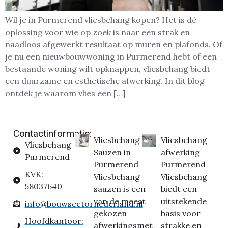
Wil je in Purmerend vliesbehang kopen? Het is dé
oplossing voor wie op zoek is naar een strak en
naadloos afgewerkt resultaat op muren en plafonds. Of
je nu een nieuwbouwwoning in Purmerend hebt of een
bestaande woning wilt opknappen, vliesbehang biedt
een duurzame en esthetische afwerking. In dit blog
ontdek je waarom vlies een […]
Contactinformatie:
Vliesbehang
Vliesbehang
Vliesbehang
Sauzen in
afwerking
Purmerend
Purmerend
Purmerend
KVK:
Vliesbehang
Vliesbehang
58037640
sauzen is een
biedt een
van de meest
uitstekende
info@bouwsectornederland.nl
gekozen
basis voor
Hoofdkantoor:
afwerkingsmet
strakke en