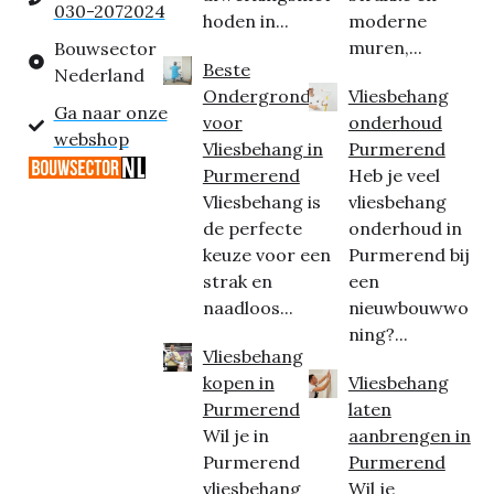
030-2072024
hoden in...
moderne
muren,...
Bouwsector
Beste
Nederland
Ondergrond
Vliesbehang
Ga naar onze
voor
onderhoud
webshop
Vliesbehang in
Purmerend
Purmerend
Heb je veel
Vliesbehang is
vliesbehang
de perfecte
onderhoud in
keuze voor een
Purmerend bij
strak en
een
naadloos...
nieuwbouwwo
ning?...
Vliesbehang
kopen in
Vliesbehang
Purmerend
laten
Wil je in
aanbrengen in
Purmerend
Purmerend
vliesbehang
Wil je